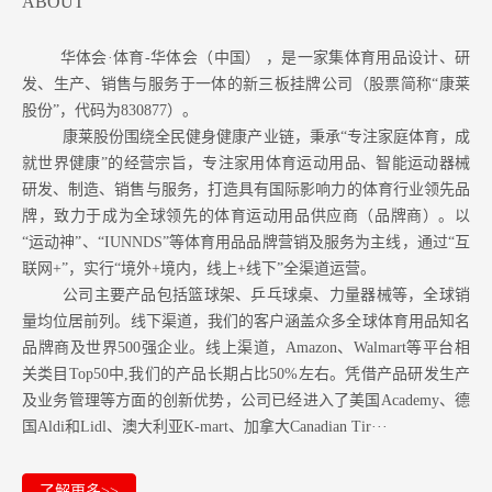
ABOUT
华体会·体育-华体会（中国） ，是一家集体育用品设计、研
发、生产、销售与服务于一体的新三板挂牌公司（股票简称“康莱
股份”，代码为830877）。
康莱股份围绕全民健身健康产业链，秉承“专注家庭体育，成
就世界健康”的经营宗旨，专注家用体育运动用品、智能运动器械
研发、制造、销售与服务，打造具有国际影响力的体育行业领先品
牌，致力于成为全球领先的体育运动用品供应商（品牌商）。以
“运动神”、“IUNNDS”等体育用品品牌营销及服务为主线，通过“互
联网+”，实行“境外+境内，线上+线下”全渠道运营。
公司主要产品包括篮球架、乒乓球桌、力量器械等，全球销
量均位居前列。
线下渠道，我们的客户涵盖众多全球体育用品知名
品牌商及世界500强企业。
线上渠道，Amazon
、Walmart等
平台相
关类目Top50中,我们的产品长期占比50%左右。凭借产品研发生产
及业务管理等方面的创新优势，公司已经进入了美国Academy、德
国Aldi和Lidl、澳大利亚K-mart、加拿大Canadian Tir···
了解更多>>