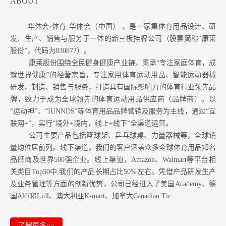
ABOUT
华体会·体育-华体会（中国） ，是一家集体育用品设计、研
发、生产、销售与服务于一体的新三板挂牌公司（股票简称“康莱
股份”，代码为830877）。
康莱股份围绕全民健身健康产业链，秉承“专注家庭体育，成
就世界健康”的经营宗旨，专注家用体育运动用品、智能运动器械
研发、制造、销售与服务，打造具有国际影响力的体育行业领先品
牌，致力于成为全球领先的体育运动用品供应商（品牌商）。以
“运动神”、“IUNNDS”等体育用品品牌营销及服务为主线，通过“互
联网+”，实行“境外+境内，线上+线下”全渠道运营。
公司主要产品包括篮球架、乒乓球桌、力量器械等，全球销
量均位居前列。
线下渠道，我们的客户涵盖众多全球体育用品知名
品牌商及世界500强企业。
线上渠道，Amazon
、Walmart等
平台相
关类目Top50中,我们的产品长期占比50%左右。凭借产品研发生产
及业务管理等方面的创新优势，公司已经进入了美国Academy、德
国Aldi和Lidl、澳大利亚K-mart、加拿大Canadian Tir···
了解更多>>