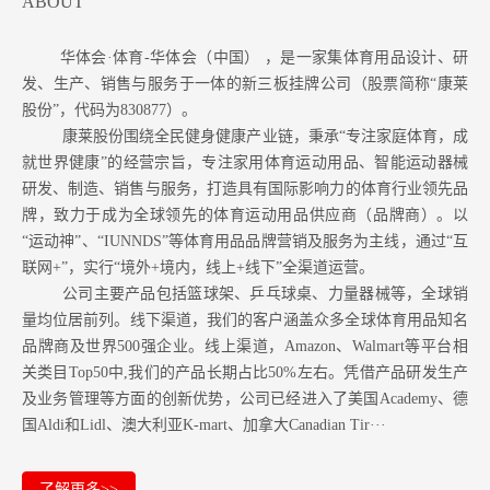
ABOUT
华体会·体育-华体会（中国） ，是一家集体育用品设计、研
发、生产、销售与服务于一体的新三板挂牌公司（股票简称“康莱
股份”，代码为830877）。
康莱股份围绕全民健身健康产业链，秉承“专注家庭体育，成
就世界健康”的经营宗旨，专注家用体育运动用品、智能运动器械
研发、制造、销售与服务，打造具有国际影响力的体育行业领先品
牌，致力于成为全球领先的体育运动用品供应商（品牌商）。以
“运动神”、“IUNNDS”等体育用品品牌营销及服务为主线，通过“互
联网+”，实行“境外+境内，线上+线下”全渠道运营。
公司主要产品包括篮球架、乒乓球桌、力量器械等，全球销
量均位居前列。
线下渠道，我们的客户涵盖众多全球体育用品知名
品牌商及世界500强企业。
线上渠道，Amazon
、Walmart等
平台相
关类目Top50中,我们的产品长期占比50%左右。凭借产品研发生产
及业务管理等方面的创新优势，公司已经进入了美国Academy、德
国Aldi和Lidl、澳大利亚K-mart、加拿大Canadian Tir···
了解更多>>