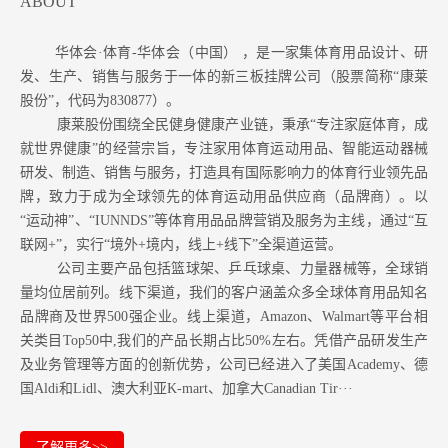
ABOUT
华体会·体育-华体会（中国） ，是一家集体育用品设计、研
发、生产、销售与服务于一体的新三板挂牌公司（股票简称“康莱
股份”，代码为830877）。
康莱股份围绕全民健身健康产业链，秉承“专注家庭体育，成
就世界健康”的经营宗旨，专注家用体育运动用品、智能运动器械
研发、制造、销售与服务，打造具有国际影响力的体育行业领先品
牌，致力于成为全球领先的体育运动用品供应商（品牌商）。以
“运动神”、“IUNNDS”等体育用品品牌营销及服务为主线，通过“互
联网+”，实行“境外+境内，线上+线下”全渠道运营。
公司主要产品包括篮球架、乒乓球桌、力量器械等，全球销
量均位居前列。
线下渠道，我们的客户涵盖众多全球体育用品知名
品牌商及世界500强企业。
线上渠道，Amazon
、Walmart等
平台相
关类目Top50中,我们的产品长期占比50%左右。凭借产品研发生产
及业务管理等方面的创新优势，公司已经进入了美国Academy、德
国Aldi和Lidl、澳大利亚K-mart、加拿大Canadian Tir···
了解更多>>