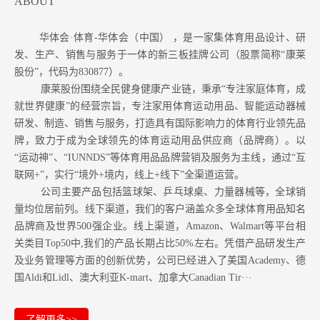
ABOUT
华体会·体育-华体会（中国） ，是一家集体育用品设计、研
发、生产、销售与服务于一体的新三板挂牌公司（股票简称“康莱
股份”，代码为830877）。
康莱股份围绕全民健身健康产业链，秉承“专注家庭体育，成
就世界健康”的经营宗旨，专注家用体育运动用品、智能运动器械
研发、制造、销售与服务，打造具有国际影响力的体育行业领先品
牌，致力于成为全球领先的体育运动用品供应商（品牌商）。以
“运动神”、“IUNNDS”等体育用品品牌营销及服务为主线，通过“互
联网+”，实行“境外+境内，线上+线下”全渠道运营。
公司主要产品包括篮球架、乒乓球桌、力量器械等，全球销
量均位居前列。
线下渠道，我们的客户涵盖众多全球体育用品知名
品牌商及世界500强企业。
线上渠道，Amazon
、Walmart等
平台相
关类目Top50中,我们的产品长期占比50%左右。凭借产品研发生产
及业务管理等方面的创新优势，公司已经进入了美国Academy、德
国Aldi和Lidl、澳大利亚K-mart、加拿大Canadian Tir···
了解更多>>